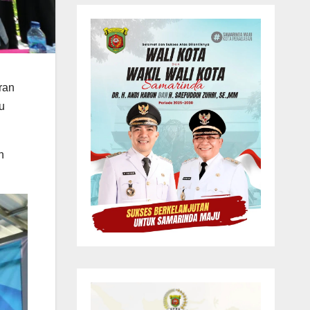
ran
u
h