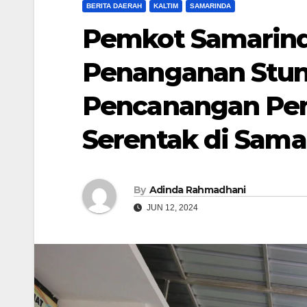
BERITA DAERAH
KALTIM
SAMARINDA
Pemkot Samarind
Penanganan Stun
Pencanangan Pen
Serentak di Sama
By
Adinda Rahmadhani
JUN 12, 2024