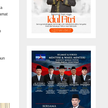
la
Camat
n
mun