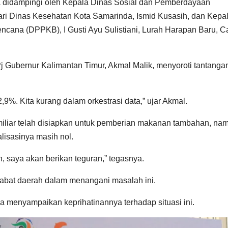
da didampingi oleh Kepala Dinas Sosial dan Pemberdayaan
ari Dinas Kesehatan Kota Samarinda, Ismid Kusasih, dan Kepa
cana (DPPKB), I Gusti Ayu Sulistiani, Lurah Harapan Baru, 
j Gubernur Kalimantan Timur, Akmal Malik, menyoroti tantanga
,9%. Kita kurang dalam orkestrasi data,” ujar Akmal.
iliar telah disiapkan untuk pemberian makanan tambahan, na
alisasinya masih nol.
 saya akan berikan teguran,” tegasnya.
abat daerah dalam menangani masalah ini.
 menyampaikan keprihatinannya terhadap situasi ini.