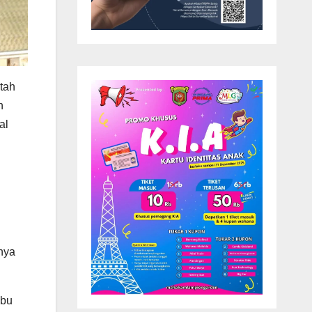
tah
n
al
nya
ibu