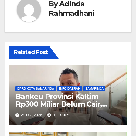
By
Adinda
Rahmadhani
Related Post
DPRD KOTA SAMARINDA
INFO DAERAH
SAMARINDA
Bankeu Provinsi Kaltim
Rp300 Miliar Belum Cair,
Komisi III DPRD Samarinda
AGU 7, 2026
REDAKSI
Khawatirkan Proyek Banjir
dan Jalan Terhambat