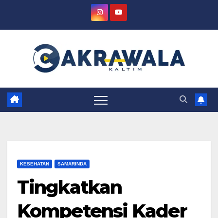
Skip
to
content
KESEHATAN
SAMARINDA
Tingkatkan
Kompetensi Kader