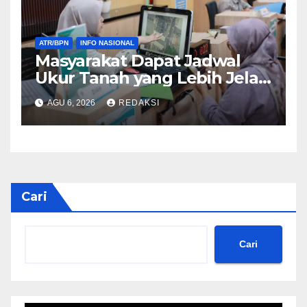
ATR/BPN
INFO NASIONAL
Masyarakat Dapat Jadwal
Ukur Tanah yang Lebih Jelas
Berkat Layanan Pengukuran
AGU 6, 2026
REDAKSI
Terjadwal
Cari
Cari