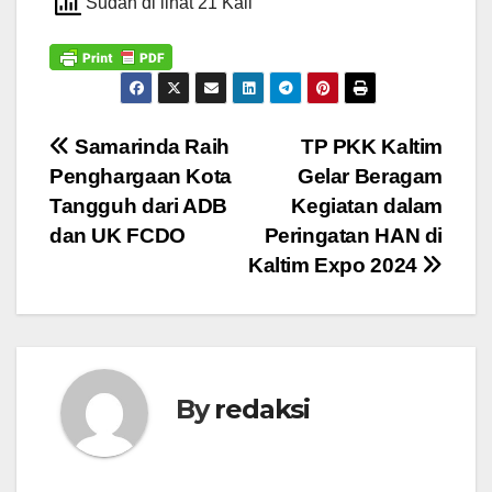
Sudah di lihat 21 Kali
Navigasi
Samarinda Raih
TP PKK Kaltim
Penghargaan Kota
Gelar Beragam
pos
Tangguh dari ADB
Kegiatan dalam
dan UK FCDO
Peringatan HAN di
Kaltim Expo 2024
By
redaksi