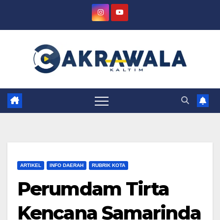
Skip
to
content
ARTIKEL
INFO DAERAH
RUBRIK KOTA
Perumdam Tirta
Kencana Samarinda