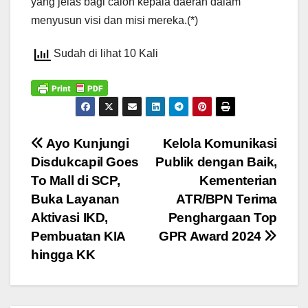
yang jelas bagi calon kepala daerah dalam
menyusun visi dan misi mereka.(*)
Sudah di lihat 10 Kali
Navigasi
Ayo Kunjungi
Kelola Komunikasi
Disdukcapil Goes
Publik dengan Baik,
pos
To Mall di SCP,
Kementerian
Buka Layanan
ATR/BPN Terima
Aktivasi IKD,
Penghargaan Top
Pembuatan KIA
GPR Award 2024
hingga KK