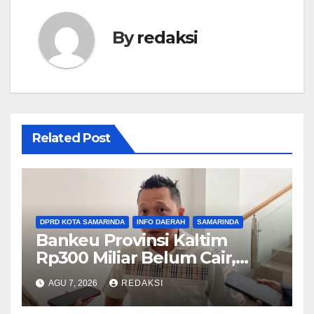
By
redaksi
Related Post
DPRD KOTA SAMARINDA
INFO DAERAH
SAMARINDA
Bankeu Provinsi Kaltim
Rp300 Miliar Belum Cair,
Komisi III DPRD Samarinda
AGU 7, 2026
REDAKSI
Khawatirkan Proyek Banjir
dan Jalan Terhambat