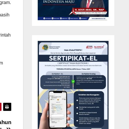
gram.
masih
intah
am
ahun