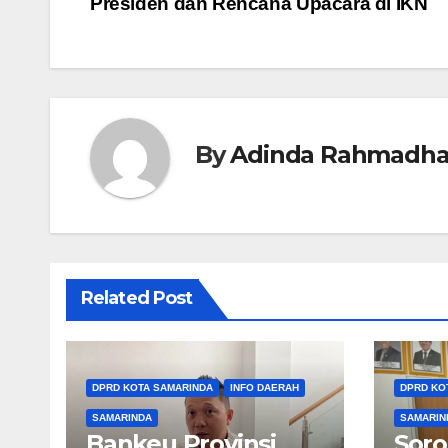
Presiden dan Rencana Upacara di IKN
pos
By
Adinda Rahmadha
Related Post
DPRD KOTA SAMARINDA
INFO DAERAH
DPRD KO
SAMARINDA
SAMARIN
Bankeu Provinsi
Soro