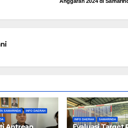
Anggaran 2024 di Samari
ni
TA SAMARINDA
INFO DAERAH
DA
INFO DAERAH
SAMARINDA
ti Antrean
Evaluasi Target