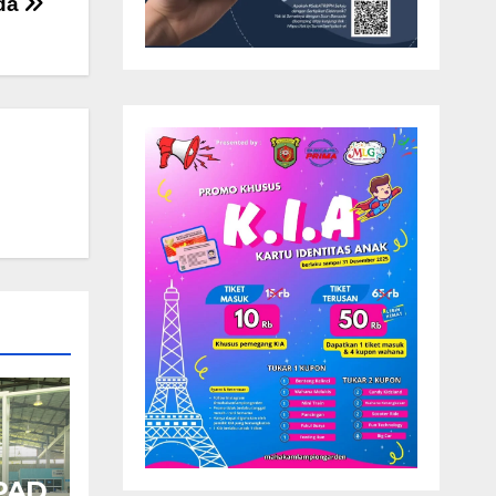
nda
 PAD