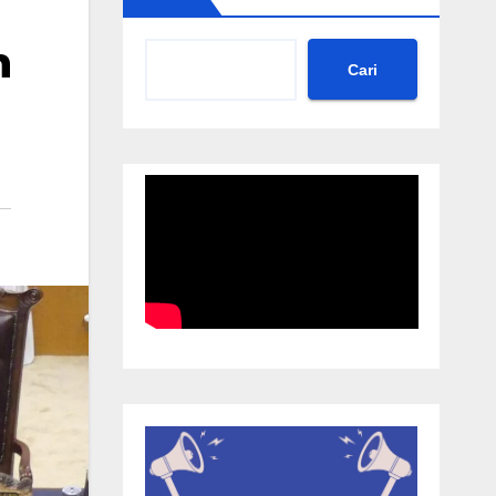
n
Cari