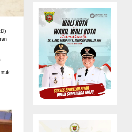
RD)
ran
u.
untuk