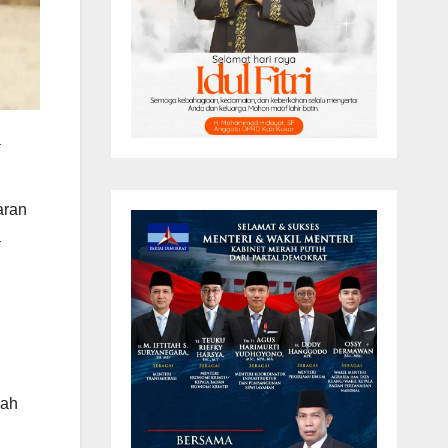
a
aran
a
bah