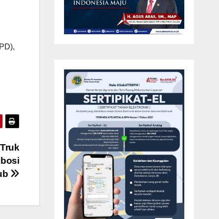
OPD),
 Truk
mbosi
ub