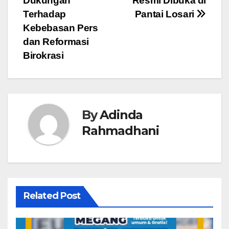
Dukungan
Resmi Dibuka di
Terhadap
Pantai Losari
Kebebasan Pers
dan Reformasi
Birokrasi
By
Adinda
Rahmadhani
Related Post