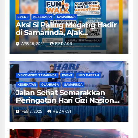
EVENT
KESEHATAN
SAMARINDA
Aksi Si Paling Megang Hadir
di Samarinda, Ajak
Masyarakat Hidup Sehat
APR 19, 2025
REDAKSI
Lewat Event Seru dan
Edukatif
DISKOMINFO SAMARINDA
EVENT
INFO DAERAH
KESEHATAN
OLAHRAGA
SAMARINDA
Jalan Sehat Semarakkan
Peringatan Hari Gizi Nasional
2025 di Samarinda
FEB 2, 2025
REDAKSI