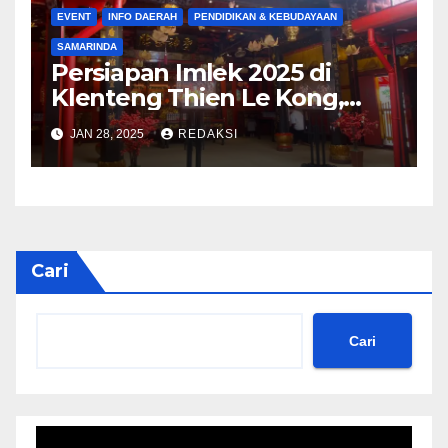
EVENT
INFO DAERAH
PENDIDIKAN & KEBUDAYAAN
SAMARINDA
Persiapan Imlek 2025 di
Klenteng Thien Le Kong,
Samarinda
JAN 28, 2025
REDAKSI
Cari
Cari