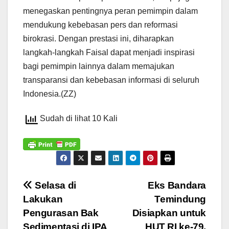
menegaskan pentingnya peran pemimpin dalam
mendukung kebebasan pers dan reformasi
birokrasi. Dengan prestasi ini, diharapkan
langkah-langkah Faisal dapat menjadi inspirasi
bagi pemimpin lainnya dalam memajukan
transparansi dan kebebasan informasi di seluruh
Indonesia.(ZZ)
Sudah di lihat 10 Kali
Navigasi
Selasa di
Eks Bandara
Lakukan
Temindung
pos
Pengurasan Bak
Disiapkan untuk
Sedimentasi di IPA
HUT RI ke-79,