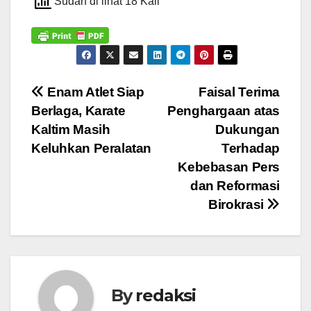
Sudah di lihat 18 Kali
Navigasi
Enam Atlet Siap
Faisal Terima
Berlaga, Karate
Penghargaan atas
pos
Kaltim Masih
Dukungan
Keluhkan Peralatan
Terhadap
Kebebasan Pers
dan Reformasi
Birokrasi
By
redaksi