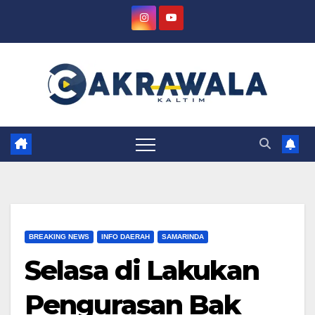
Skip
to
content
BREAKING NEWS
INFO DAERAH
SAMARINDA
Selasa di Lakukan
Pengurasan Bak