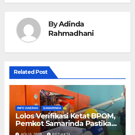
By
Adinda
Rahmadhani
Related Post
INFO DAERAH
SAMARINDA
Lolos Verifikasi Ketat BPOM,
Pemkot Samarinda Pastikan
SAMAQUA Siap Bersaing
AGU 6, 2026
REDAKSI