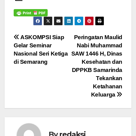
Navigasi
ASKOMPSI Siap
Peringatan Maulid
Gelar Seminar
Nabi Muhammad
pos
Nasional Seri Ketiga
SAW 1446 H, Dinas
di Semarang
Kesehatan dan
DPPKB Samarinda
Tekankan
Ketahanan
Keluarga
By
redaksi