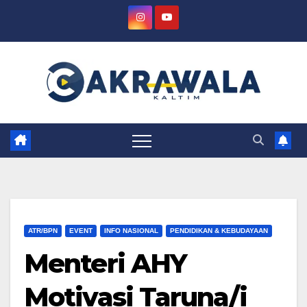
Skip
to
content
ATR/BPN
EVENT
INFO NASIONAL
PENDIDIKAN & KEBUDAYAAN
Menteri AHY
Motivasi Taruna/i