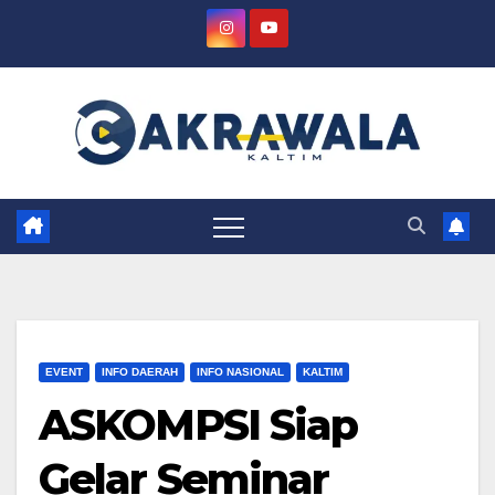
Skip
to
content
EVENT
INFO DAERAH
INFO NASIONAL
KALTIM
ASKOMPSI Siap
Gelar Seminar