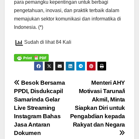
para pemangku kepentingan untuk berbagi
pengetahuan, inovasi, dan praktik terbaik dalam
memajukan sektor komunikasi dan informatika di
Indonesia. (*)
Sudah di lihat 84 Kali
Navigasi
Besok Bersama
Menteri AHY
PPDI, Disdukcapil
Motivasi Taruna/i
pos
Samarinda Gelar
Akmil, Minta
Live Streaming
Siapkan Diri untuk
Instagram Bahas
Pengabdian kepada
Jasa Antaran
Rakyat dan Negara
Dokumen