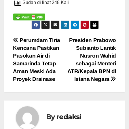
Sudah di lihat 248 Kali
Navigasi
Perumdam Tirta
Presiden Prabowo
Kencana Pastikan
Subianto Lantik
pos
Pasokan Air di
Nusron Wahid
Samarinda Tetap
sebagai Menteri
Aman Meski Ada
ATR/Kepala BPN di
Proyek Drainase
Istana Negara
By
redaksi