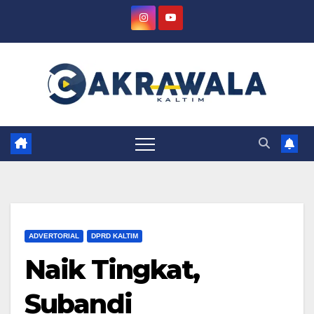
Skip
to
content
ADVERTORIAL
DPRD KALTIM
Naik Tingkat,
Subandi