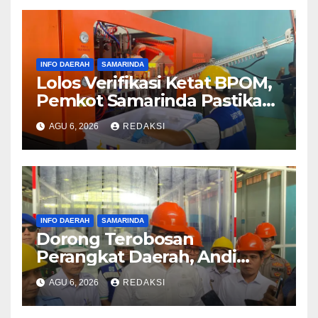
INFO DAERAH
SAMARINDA
Lolos Verifikasi Ketat BPOM,
Pemkot Samarinda Pastikan
SAMAQUA Siap Bersaing
AGU 6, 2026
REDAKSI
Sehat di Pasar Lokal
INFO DAERAH
SAMARINDA
Dorong Terobosan
Perangkat Daerah, Andi
Harun Apresiasi
AGU 6, 2026
REDAKSI
Pembangunan TPI Modern
dan Cold Storage Harapan