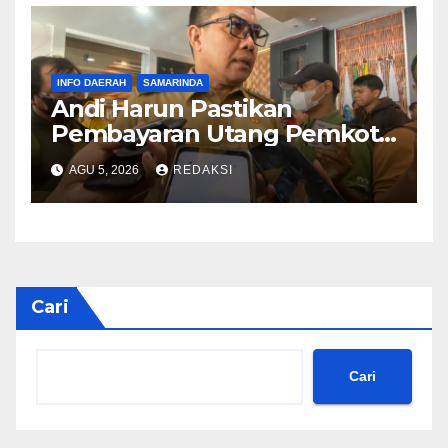
Baru
INFO DAERAH
SAMARINDA
Andi Harun Pastikan
Pembayaran Utang Pemkot
Samarinda Berjalan Bertahap
AGU 5, 2026
REDAKSI
Tanpa Bebani Kas Daerah
Cari
Cari