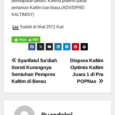
pendapatan petani. Karena potensi pasar
pertanian Kaltim luar biasa.(ADV/DPRD
KALTIM/SY)
Sudah di lihat 2571 Kali
Navigasi
Syarifatul Sa’diah
Dispora Kaltim
Soroti Kurangnya
Optimis Kaltim
pos
Sentuhan Pemprov
Juara 1 di Pra
Kaltim di Berau
POPNas
By
redaksi