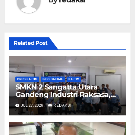
Related Post
DPRD KALTIM
INFO DAERAH
KALTIM
SMKN 2 Sangatta Utara
Gandeng Industri Raksasa,
Agus Aras Minta MoU Tak
JUL 27, 2026
REDAKSI
Sekadar Seremonial