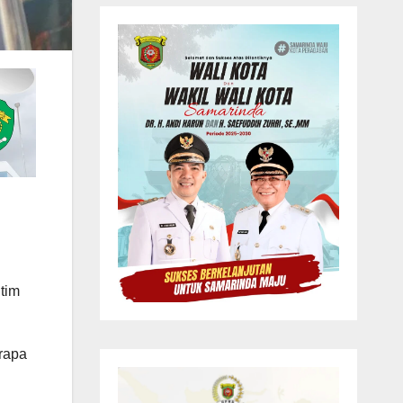
tim
erapa