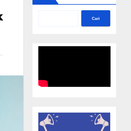
k
Cari