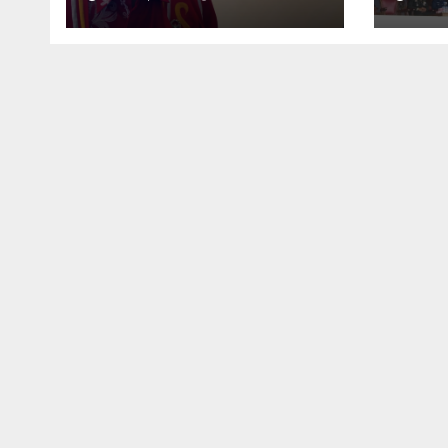
Dorong OPD Ambil
Men
Inisiatif
Spir
Pembangunan
Patr
Kon