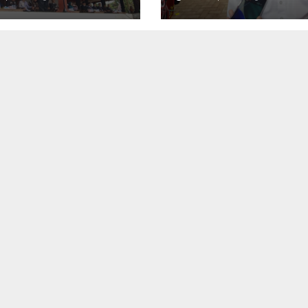
ghidupkan
dengan Semang
it Juang dan
Budaya Pesisir
iotisme
temporer