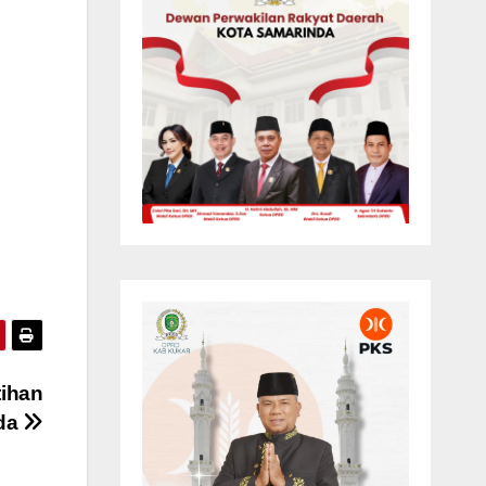
i
tihan
uda