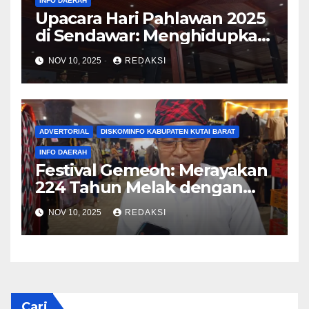
INFO DAERAH
Upacara Hari Pahlawan 2025
di Sendawar: Menghidupkan
Spirit Juang dan Patriotisme
NOV 10, 2025
REDAKSI
Kontemporer
ADVERTORIAL
DISKOMINFO KABUPATEN KUTAI BARAT
INFO DAERAH
Festival Gemeoh: Merayakan
224 Tahun Melak dengan
Semangat Budaya Pesisir
NOV 10, 2025
REDAKSI
Cari