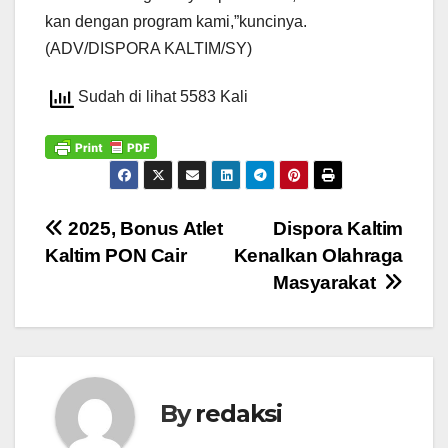
kan dengan program kami,”kuncinya.
(ADV/DISPORA KALTIM/SY)
Sudah di lihat 5583 Kali
Navigasi
2025, Bonus Atlet
Dispora Kaltim
Kaltim PON Cair
Kenalkan Olahraga
pos
Masyarakat
By
redaksi