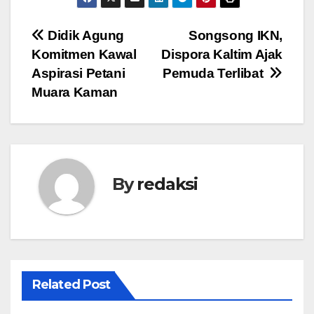
Navigasi
Didik Agung
Songsong IKN,
Komitmen Kawal
Dispora Kaltim Ajak
pos
Aspirasi Petani
Pemuda Terlibat
Muara Kaman
By
redaksi
Related Post