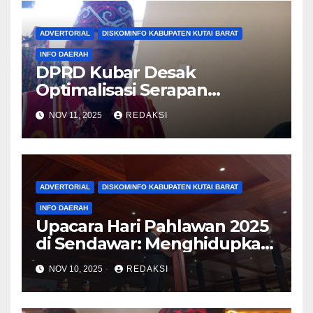
ADVERTORIAL
DISKOMINFO KABUPATEN KUTAI BARAT
INFO DAERAH
DPRD Kubar Desak
Optimalisasi Serapan
Anggaran, Dorong OPD
NOV 11, 2025
REDAKSI
Ambil Inisiatif Pembangunan
ADVERTORIAL
DISKOMINFO KABUPATEN KUTAI BARAT
INFO DAERAH
Upacara Hari Pahlawan 2025
di Sendawar: Menghidupkan
Spirit Juang dan Patriotisme
NOV 10, 2025
REDAKSI
Kontemporer