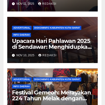
Anggaran, Dorong OPD
NOV 11, 2025
REDAKSI
Ambil Inisiatif Pembangunan
ADVERTORIAL
DISKOMINFO KABUPATEN KUTAI BARAT
INFO DAERAH
Upacara Hari Pahlawan 2025
di Sendawar: Menghidupkan
Spirit Juang dan Patriotisme
NOV 10, 2025
REDAKSI
Kontemporer
ADVERTORIAL
DISKOMINFO KABUPATEN KUTAI BARAT
INFO DAERAH
Festival Gemeoh: Merayakan
224 Tahun Melak dengan
Semangat Budaya Pesisir