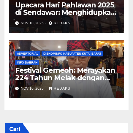
Upacara Hari Pahlawan 2025
di Sendawar: Menghidupkan
Spirit Juang dan Patriotisme
NOV 10, 2025
REDAKSI
Kontemporer
ADVERTORIAL
DISKOMINFO KABUPATEN KUTAI BARAT
INFO DAERAH
Festival Gemeoh: Merayakan
224 Tahun Melak dengan
Semangat Budaya Pesisir
NOV 10, 2025
REDAKSI
Cari