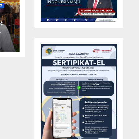
AT
:
at