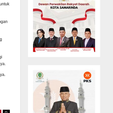
 untuk
ngan
ng
gi
nya.
ya.