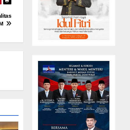
litas
DM