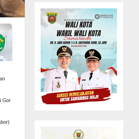
tan
i Gor
abor)