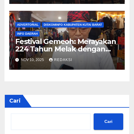
ADVERTORIAL
DISKOMINFO KABUPATEN KUTAI BARAT
INFO DAERAH
Festival Gemeoh: Merayakan
224 Tahun Melak dengan
Semangat Budaya Pesisir
NOV 10, 2025
REDAKSI
Cari
Cari