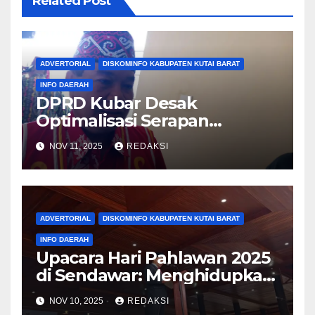
Related Post
ADVERTORIAL
DISKOMINFO KABUPATEN KUTAI BARAT
INFO DAERAH
DPRD Kubar Desak
Optimalisasi Serapan
Anggaran, Dorong OPD
NOV 11, 2025
REDAKSI
Ambil Inisiatif Pembangunan
ADVERTORIAL
DISKOMINFO KABUPATEN KUTAI BARAT
INFO DAERAH
Upacara Hari Pahlawan 2025
di Sendawar: Menghidupkan
Spirit Juang dan Patriotisme
NOV 10, 2025
REDAKSI
Kontemporer