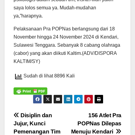
saya lolos semua ya. Mudah-mudahan
ya,”harapnya.
Pelaksanaan Pra POPNas berlangsung dari 18
November hingga 24 November 2024 di Kendari,
Sulawesi Tenggara. Sebanyak 8 cabang olahraga
(cabor) yang akan diikuti Kaltim.(ADV/DISPORA
KALTIM/SY)
Sudah di lihat 8896 Kali
Navigasi
Disiplin dan
156 Atlet Pra
Jujur, Kunci
POPNas Dilepas
pos
Pemenangan Tim
Menuju Kendari