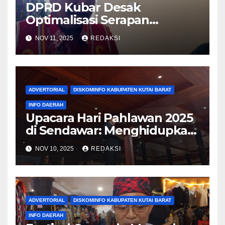
DPRD Kubar Desak
Optimalisasi Serapan
Anggaran, Dorong OPD
NOV 11, 2025
REDAKSI
Ambil Inisiatif Pembangunan
ADVERTORIAL
DISKOMINFO KABUPATEN KUTAI BARAT
INFO DAERAH
Upacara Hari Pahlawan 2025
di Sendawar: Menghidupkan
Spirit Juang dan Patriotisme
NOV 10, 2025
REDAKSI
Kontemporer
ADVERTORIAL
DISKOMINFO KABUPATEN KUTAI BARAT
INFO DAERAH