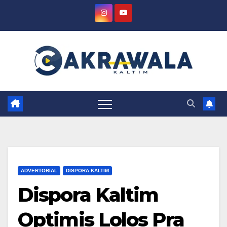
Skip
to
content
ADVERTORIAL
DISPORA KALTIM
Dispora Kaltim
Optimis Lolos Pra