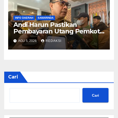
INFO DAERAH
SAMARINDA
Andi Harun Pastikan
Pembayaran Utang Pemkot
Samarinda Berjalan Bertahap
AGU 5, 2026
REDAKSI
Tanpa Bebani Kas Daerah
Cari
Cari