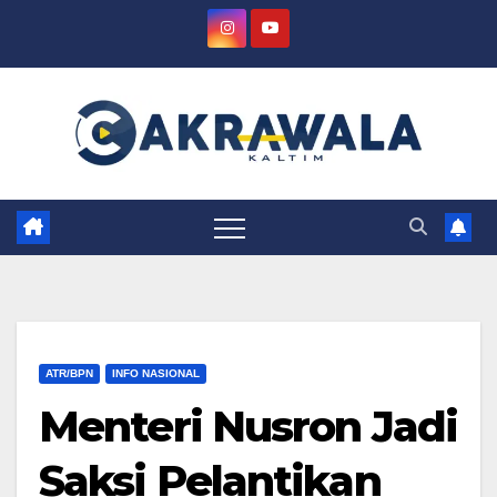
Skip
to
content
ATR/BPN
INFO NASIONAL
Menteri Nusron Jadi
Saksi Pelantikan