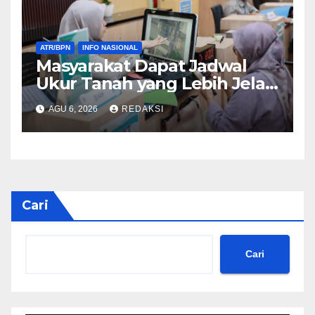
ATR/BPN
INFO NASIONAL
Masyarakat Dapat Jadwal
Ukur Tanah yang Lebih Jelas
Berkat Layanan Pengukuran
AGU 6, 2026
REDAKSI
Terjadwal
Cari
Cari