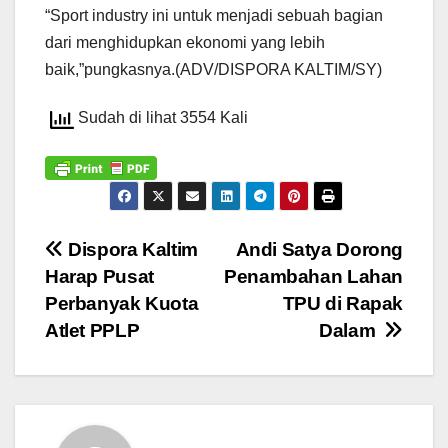
“Sport industry ini untuk menjadi sebuah bagian
dari menghidupkan ekonomi yang lebih
baik,”pungkasnya.(ADV/DISPORA KALTIM/SY)
Sudah di lihat 3554 Kali
Navigasi
Dispora Kaltim
Andi Satya Dorong
Harap Pusat
Penambahan Lahan
pos
Perbanyak Kuota
TPU di Rapak
Atlet PPLP
Dalam