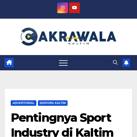
Skip
to
content
ADVERTORIAL
DISPORA KALTIM
Pentingnya Sport
Industry di Kaltim