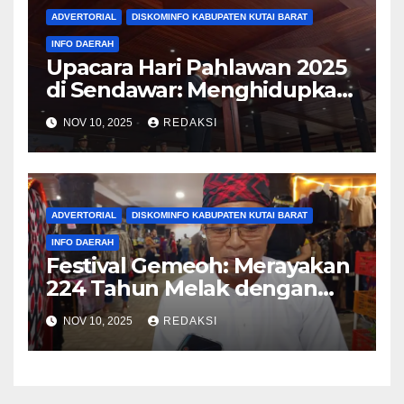
ADVERTORIAL
DISKOMINFO KABUPATEN KUTAI BARAT
INFO DAERAH
Upacara Hari Pahlawan 2025
di Sendawar: Menghidupkan
Spirit Juang dan Patriotisme
NOV 10, 2025
REDAKSI
Kontemporer
ADVERTORIAL
DISKOMINFO KABUPATEN KUTAI BARAT
INFO DAERAH
Festival Gemeoh: Merayakan
224 Tahun Melak dengan
Semangat Budaya Pesisir
NOV 10, 2025
REDAKSI