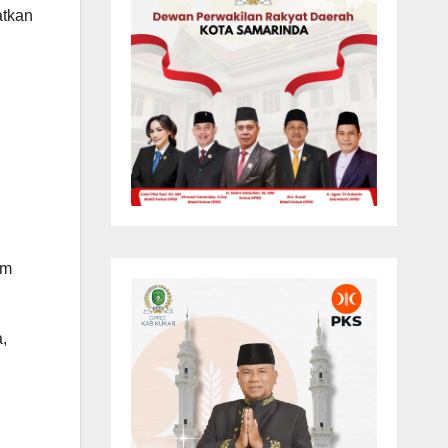
atkan
.
am
,