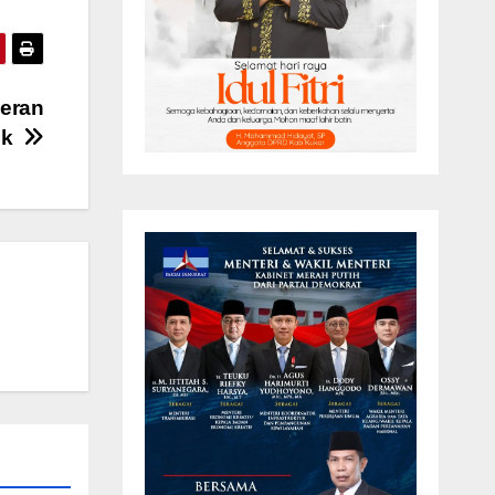
Peran
sik