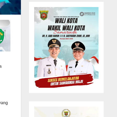
a
 yang