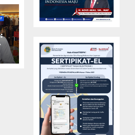
AT
:
at