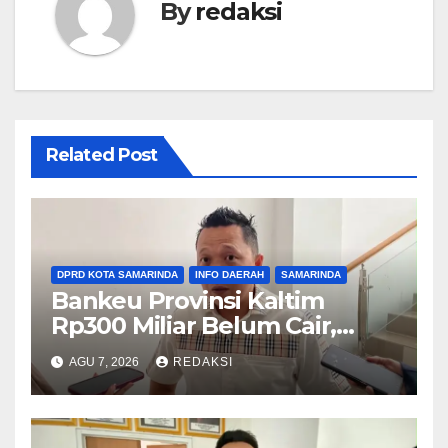
By
redaksi
Related Post
DPRD KOTA SAMARINDA
INFO DAERAH
SAMARINDA
Bankeu Provinsi Kaltim
Rp300 Miliar Belum Cair,
Komisi III DPRD Samarinda
AGU 7, 2026
REDAKSI
Khawatirkan Proyek Banjir
dan Jalan Terhambat