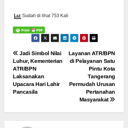
Sudah di lihat 753 Kali
Navigasi
Jadi Simbol Nilai
Layanan ATR/BPN
Luhur, Kementerian
di Pelayanan Satu
pos
ATR/BPN
Pintu Kota
Laksanakan
Tangerang
Upacara Hari Lahir
Permudah Urusan
Pancasila
Pertanahan
Masyarakat