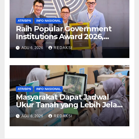
ATR/BPN
INFO NASIONAL
Raih Popular Government
Institutions Award 2026,
Kinerja Komunikasi Publik
AGU 6, 2026
REDAKSI
Kementerian ATR/BPN
Kembali Diakui
ATR/BPN
INFO NASIONAL
Masyarakat Dapat Jadwal
Ukur Tanah yang Lebih Jelas
Berkat Layanan Pengukuran
AGU 6, 2026
REDAKSI
Terjadwal