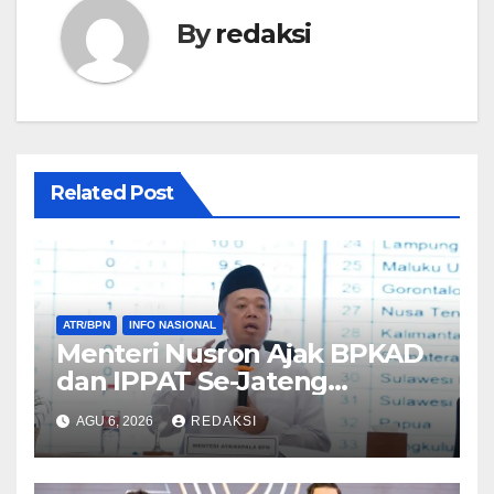
By
redaksi
Related Post
ATR/BPN
INFO NASIONAL
Menteri Nusron Ajak BPKAD
dan IPPAT Se-Jateng
Perkuat Sinergi Wujudkan
AGU 6, 2026
REDAKSI
Transformasi Layanan
Pertanahan