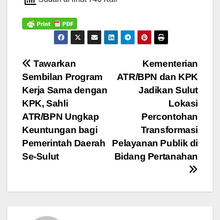
Navigasi
Tawarkan
Kementerian
Sembilan Program
ATR/BPN dan KPK
pos
Kerja Sama dengan
Jadikan Sulut
KPK, Sahli
Lokasi
ATR/BPN Ungkap
Percontohan
Keuntungan bagi
Transformasi
Pemerintah Daerah
Pelayanan Publik di
Se-Sulut
Bidang Pertanahan