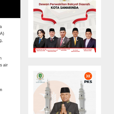
a
PA)
g,
n
s air
am