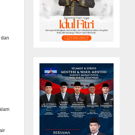
 dan
alam
air