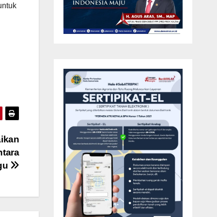
untuk
aikan
ntara
gu