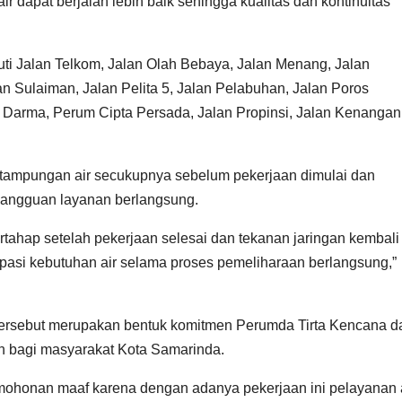
ir dapat berjalan lebih baik sehingga kualitas dan kontinuitas
ti Jalan Telkom, Jalan Olah Bebaya, Jalan Menang, Jalan
an Sulaiman, Jalan Pelita 5, Jalan Pelabuhan, Jalan Poros
 Darma, Perum Cipta Persada, Jalan Propinsi, Jalan Kenangan
tampungan air secukupnya sebelum pekerjaan dimulai dan
gangguan layanan berlangsung.
ertahap setelah pekerjaan selesai dan tekanan jaringan kembali
ipasi kebutuhan air selama proses pemeliharaan berlangsung,”
tersebut merupakan bentuk komitmen Perumda Tirta Kencana d
sih bagi masyarakat Kota Samarinda.
honan maaf karena dengan adanya pekerjaan ini pelayanan 