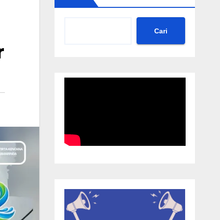
Cari
r