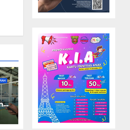
RAH
ng