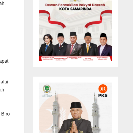
ah,
apat
alui
ah
 Biro