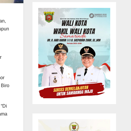
an,
aupun
r
mor
 Biro
 “Di
tama