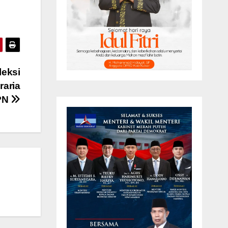
eksi
raria
PN