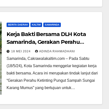
BERITA DAERAH
KALTIM
SAMARINDA
Kerja Bakti Bersama DLH Kota
Samarinda, Gerakan Perahu
Ketinting Pungut Sampah Sungai
18 MEI 2024
ADINDA RAHMADHANI
Karang Mumus
Samarinda, Cakrawalakaltim.com – Pada Sabtu
(18/5/24), Kota Samarinda menggelar kegiatan kerja
bakti bersama. Acara ini merupakan tindak lanjut dari
“Gerakan Perahu Ketinting Pungut Sampah Sungai
Karang Mumus” yang bertujuan untuk…