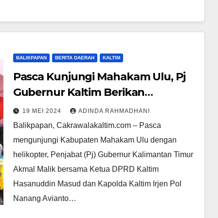
BALIKPAPAN
BERITA DAERAH
KALTIM
Pasca Kunjungi Mahakam Ulu, Pj
Gubernur Kaltim Berikan
Keterangan Pers
19 MEI 2024
ADINDA RAHMADHANI
Balikpapan, Cakrawalakaltim.com – Pasca
mengunjungi Kabupaten Mahakam Ulu dengan
helikopter, Penjabat (Pj) Gubernur Kalimantan Timur
Akmal Malik bersama Ketua DPRD Kaltim
Hasanuddin Masud dan Kapolda Kaltim Irjen Pol
Nanang Avianto…