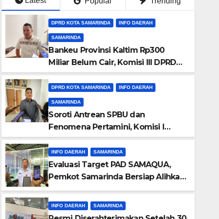
Latest
Popular
Trending
DPRD KOTA SAMARINDA
INFO DAERAH
SAMARINDA
Bankeu Provinsi Kaltim Rp300
Miliar Belum Cair, Komisi III DPRD
Samarinda Khawatirkan Proyek
Banjir dan Jalan Terhambat
DPRD KOTA SAMARINDA
INFO DAERAH
SAMARINDA
Soroti Antrean SPBU dan
Fenomena Pertamini, Komisi I
DPRD Samarinda Desak Evaluasi
Kuota BBM
INFO DAERAH
SAMARINDA
INFO DAERAH
SAMARINDA
Resmi Diserahterimakan Set
Evaluasi Target PAD SAMAQUA,
Pemkot Samarinda Bersiap Alihkan
Pengelolaan Mall Lembuswan
Pengelolaan ke Tim Profesional
MBS
7 AGUSTUS 2026
REDAKSI
INFO DAERAH
SAMARINDA
Resmi Diserahterimakan Setelah 30