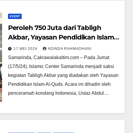
EVENT
Peroleh 750 Juta dari Tabligh
Akbar, Yayasan Pendidikan Islam
Al-Quds Niatkan Bangun Kelas
17 MEI 2024
ADINDA RAHMADHANI
dan Asrama
Samarinda, Cakrawalakaltim.com – Pada Jumat
(17/5/24), Islamic Center Samarinda menjadi saksi
kegiatan Tabligh Akbar yang diadakan oleh Yayasan
Pendidikan Islam Al-Quds. Acara ini dihadiri oleh
penceramah kondang Indonesia, Ustaz Abdul…