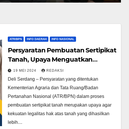
ATR/BPN
INFO DAERAH
INFO NASIONAL
Persyaratan Pembuatan Sertipikat
Tanah, Upaya Menguatkan
Legalitas Hak Atas Tanah
19 MEI 2024
REDAKSI
Deli Serdang – Persyaratan yang ditentukan
Kementerian Agraria dan Tata Ruang/Badan
Pertanahan Nasional (ATR/BPN) dalam proses
pembuatan sertipikat tanah merupakan upaya agar
kekuatan legalitas hak atas tanah yang dihasilkan
lebih…