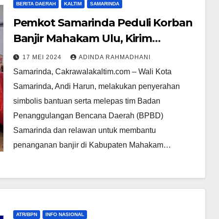
BERITA DAERAH
KALTIM
SAMARINDA
Pemkot Samarinda Peduli Korban
Banjir Mahakam Ulu, Kirim
Bantuan dan Tim BPBD
17 MEI 2024
ADINDA RAHMADHANI
Samarinda, Cakrawalakaltim.com – Wali Kota
Samarinda, Andi Harun, melakukan penyerahan
simbolis bantuan serta melepas tim Badan
Penanggulangan Bencana Daerah (BPBD)
Samarinda dan relawan untuk membantu
penanganan banjir di Kabupaten Mahakam…
ATR/BPN
INFO NASIONAL