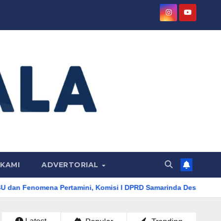
KAMI
ADVERTORIAL
tamini, Komisi I DPRD Samarinda Desak Evaluasi Kuota BBM