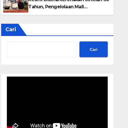
Tahun, Pengelolaan Mall
Lembuswana Dialihkan ke PT MBS
Cari
Cari