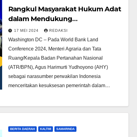
Rangkul Masyarakat Hukum Adat
dalam Mendukung
Pembangunan, Menteri AHY:
17 MEI 2024
REDAKSI
Jangan Sampai Menjadi Korban
Washington DC – Pada World Bank Land
Conference 2024, Menteri Agraria dan Tata
Ruang/Kepala Badan Pertanahan Nasional
(ATR/BPN), Agus Harimurti Yudhoyono (AHY)
sebagai narasumber perwakilan Indonesia
menceritakan kesuksesan pemerintah dalam…
BERITA DAERAH
KALTIM
SAMARINDA