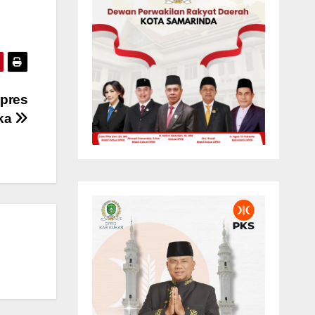
apres
eka