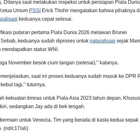
s
. Ditanya saat melakukan inspeksi untuk persiapan Piala Duni
, Ketua Umum
PSSI
Erick Thohir mengatakan bahwa pihaknya 
uralisasi
keduanya cepat selesai.
ifikasi putaran pertama Piala Dunia 2026 melawan Brunei
a. Sebab, keduanya sudah diproses untuk
naturalisasi
sejak Mare
um mendapatkan status WNI.
oga November besok cium tangan (selesai),’’ katanya.
a menjelaskan, saat ini proses keduanya sudah masuk ke DPR R
ebut lagi,’’ tuturnya.
kekuatan timnas untuk Piala Asia 2023 tahun depan. Khusu
kiri, sedangkan Jay ada di bek tengah.
u bermain untuk Venezia. Tim yang berada di kasta kedua sepak
 (rid/c17/ali)