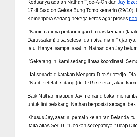
Keduanya adalah Nathan Tjoe-A-On dan
Jay Idze
17 di Stadion Gelora Bung Tomo kemarin (29/10)
Kemenpora sedang bekerja keras agar proses
nat
’’Kami maunya pertandingan timnas kemarin (kual
Darussalam) bisa selesai dan bisa main,’’ ujarny
lalu. Hanya, sampai saat ini Nathan dan Jay bel
’’Sekarang ini kami sedang lintas koordinasi. Sem
Hal senada dikatakan Menpora Dito Ariotedjo. Di
’’Nanti setelah sidang (di DPR) selesai, akan kami k
Baik Nathan maupun Jay memang bakal menambah 
untuk lini belakang. Nathan berposisi sebagai bek 
Khusus Jay, saat ini pemain kelahiran Belanda it
Italia alias Seri B. ’’Doakan secepatnya,’’ ucap Dito.