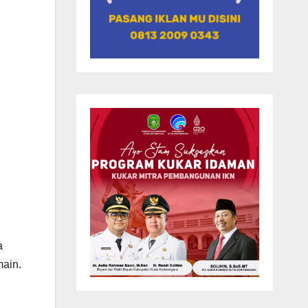
a
ain.