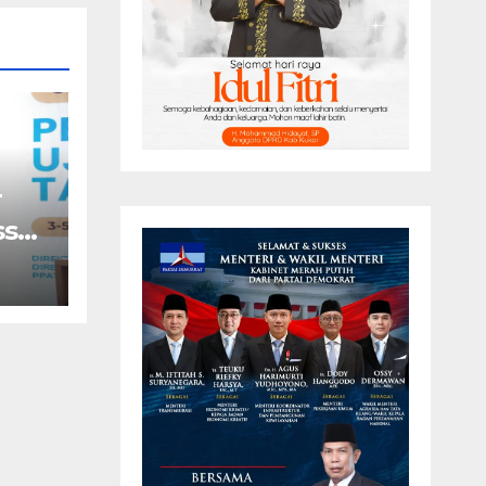
T
sy: