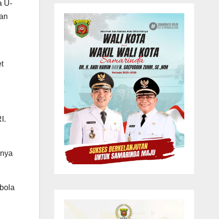
a U-
dan
t
I.
snya
 bola