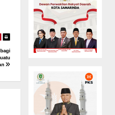
bagi
Suatu
an