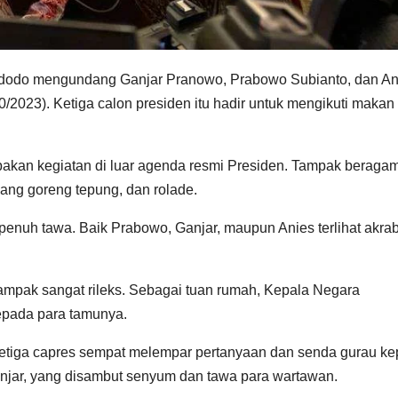
Widodo mengundang Ganjar Pranowo, Prabowo Subianto, dan An
/2023). Ketiga calon presiden itu hadir untuk mengikuti makan
pakan kegiatan di luar agenda resmi Presiden. Tampak beraga
dang goreng tepung, dan rolade.
penuh tawa. Baik Prabowo, Ganjar, maupun Anies terlihat akra
ampak sangat rileks. Sebagai tuan rumah, Kepala Negara
epada para tamunya.
 ketiga capres sempat melempar pertanyaan dan senda gurau k
njar, yang disambut senyum dan tawa para wartawan.