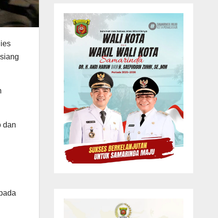
ies
 siang
m
b dan
epada