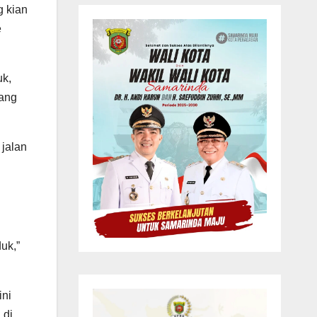
 kian
e
uk,
gang
 jalan
uk,”
ini
 di