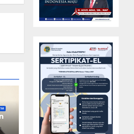
TIM
n