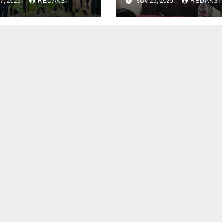
7, 2025
REDAKSI
NOV 25, 2025
REDAKSI
s Sari, Desa
Agus Aras Fokus
 Damai, Kutai
Dorong
r (Kutim) mulai
Peningkatan S
lurkan pada,
di Kutim
 (26/11/2025).