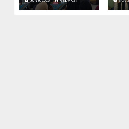
JUN 9, 2026
REDAKSI
NOV 2
Pendidikan dan
Mani
Akses Kesehatan di
Suka
Pedalaman
Timu
disa
Rabu