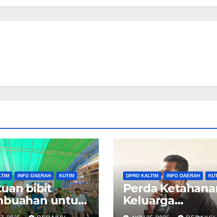
LTIM
INFO DAERAH
KUTIM
DPRD KALTIM
INFO DAERAH
KU
uan bibit
Perda Ketahana
hbuahan untuk
Keluarga
mpok tani
Disosialisasikan,