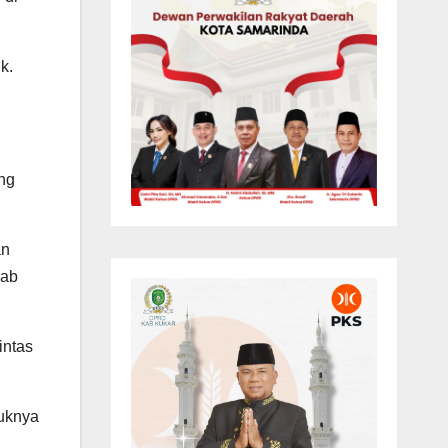
k.
ng
an
kab
intas
duknya