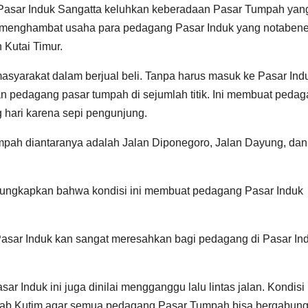
asar Induk Sangatta keluhkan keberadaan Pasar Tumpah yang
i menghambat usaha para pedagang Pasar Induk yang notaben
Kutai Timur.
 masyarakat dalam berjual beli. Tanpa harus masuk ke Pasar Ind
pedagang pasar tumpah di sejumlah titik. Ini membuat peda
 hari karena sepi pengunjung.
umpah diantaranya adalah Jalan Diponegoro, Jalan Dayung, dan
ngungkapkan bahwa kondisi ini membuat pedagang Pasar Induk
asar Induk kan sangat meresahkan bagi pedagang di Pasar Ind
Induk ini juga dinilai mengganggu lalu lintas jalan. Kondisi 
ab Kutim agar semua pedagang Pasar Tumpah bisa bergabung