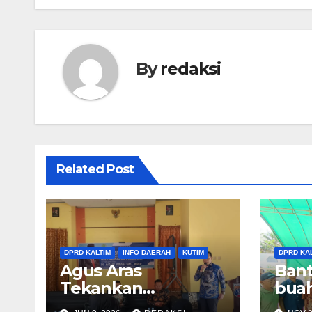
By
redaksi
Related Post
DPRD KALTIM
INFO DAERAH
KUTIM
DPRD KA
Agus Aras
Bant
Tekankan
bua
Pentingnya Sarana
kelo