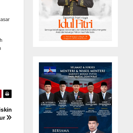
Pasar
ah
m
iskin
kur