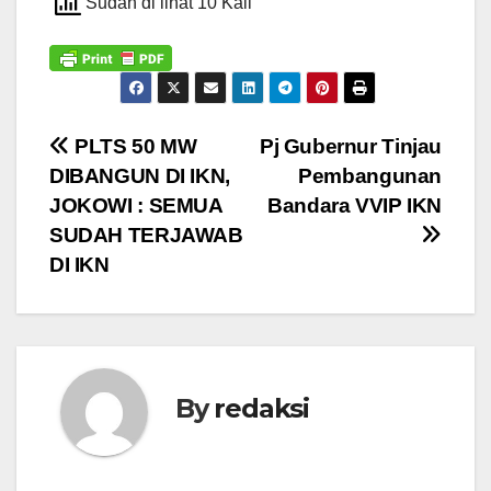
Sudah di lihat 10 Kali
Navigasi
PLTS 50 MW
Pj Gubernur Tinjau
DIBANGUN DI IKN,
Pembangunan
pos
JOKOWI : SEMUA
Bandara VVIP IKN
SUDAH TERJAWAB
DI IKN
By
redaksi