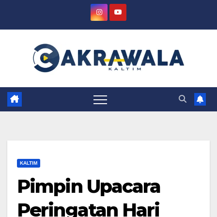
Skip
to
content
KALTIM
Pimpin Upacara
Peringatan Hari