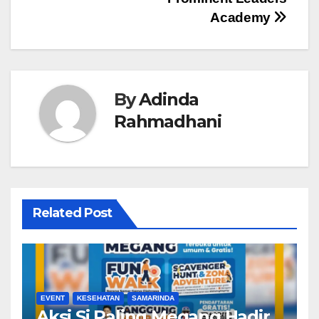
Academy
By
Adinda
Rahmadhani
Related Post
EVENT
KESEHATAN
SAMARINDA
Aksi Si Paling Megang Hadir