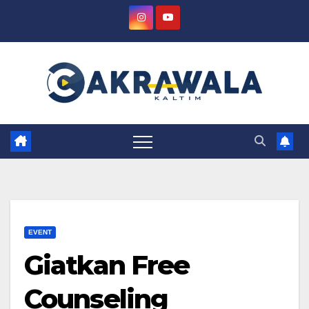
Skip
to
content
EVENT
Giatkan Free
Counseling