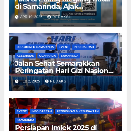
di Samarinda, Ajak
Masyarakat Hidup Sehat
APR 19, 2025
REDAKSI
Lewat Event Seru dan
Edukatif
DISKOMINFO SAMARINDA
EVENT
INFO DAERAH
KESEHATAN
OLAHRAGA
SAMARINDA
Jalan Sehat Semarakkan
Peringatan Hari Gizi Nasional
2025 di Samarinda
FEB 2, 2025
REDAKSI
EVENT
INFO DAERAH
PENDIDIKAN & KEBUDAYAAN
SAMARINDA
Persiapan Imlek 2025 di