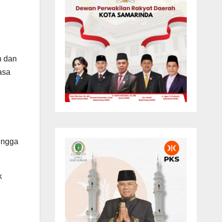
n dan
asa
ingga
k