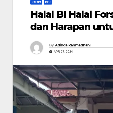
KALTIM
PPU
Halal BI Halal For
dan Harapan unt
By
Adinda Rahmadhani
APR 27, 2024