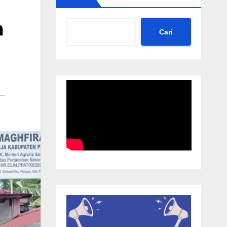
m
Cari