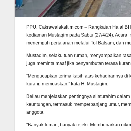
PPU, Cakrawalakaltim.com – Rangkaian Halal BI H
kediaman Mustaqim pada Sabtu (27/4/24). Acara 
menempuh perjalanan melalui Tol Balsam, dan m
Mustaqim, selaku tuan rumah, menyampaikan rasa
juga meminta maaf jika penyambutan terasa kura
“Mengucapkan terima kasih atas kehadirannya di
kurang memuaskan,” kata H. Mustaqim.
Beliau menjelaskan pentingnya silaturahim dalam 
keuntungan, termasuk memperpanjang umur, mem
anggota.
“Banyak teman, banyak rejeki. Membenarkan nikmat