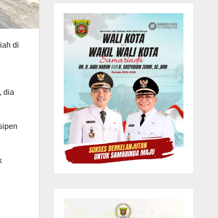
iah di
 dia
sipen
k