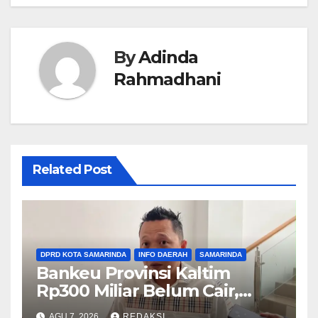
By
Adinda
Rahmadhani
Related Post
DPRD KOTA SAMARINDA
INFO DAERAH
SAMARINDA
Bankeu Provinsi Kaltim
Rp300 Miliar Belum Cair,
Komisi III DPRD Samarinda
AGU 7, 2026
REDAKSI