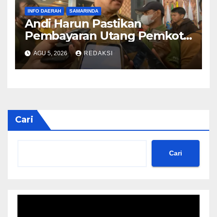
INFO DAERAH
SAMARINDA
Andi Harun Pastikan
Pembayaran Utang Pemkot
Samarinda Berjalan Bertahap
AGU 5, 2026
REDAKSI
Tanpa Bebani Kas Daerah
Cari
Cari