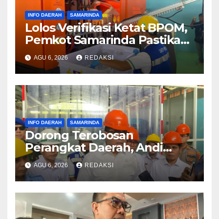
INFO DAERAH
SAMARINDA
Lolos Verifikasi Ketat BPOM,
Pemkot Samarinda Pastikan
SAMAQUA Siap Bersaing
AGU 6, 2026
REDAKSI
Sehat di Pasar Lokal
INFO DAERAH
SAMARINDA
Dorong Terobosan
Perangkat Daerah, Andi
Harun Apresiasi
AGU 6, 2026
REDAKSI
Pembangunan TPI Modern
dan Cold Storage Harapan
Baru