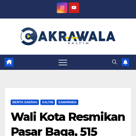
Skip
to
content
BERITA DAERAH
KALTIM
SAMARINDA
Wali Kota Resmikan
Pasar Baqa, 515