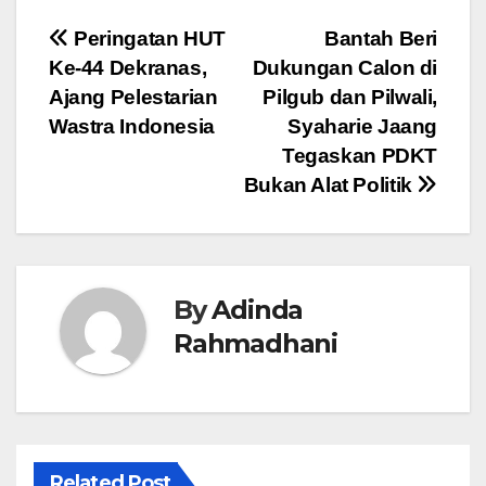
Navigasi
Peringatan HUT
Bantah Beri
Ke-44 Dekranas,
Dukungan Calon di
pos
Ajang Pelestarian
Pilgub dan Pilwali,
Wastra Indonesia
Syaharie Jaang
Tegaskan PDKT
Bukan Alat Politik
By
Adinda
Rahmadhani
Related Post