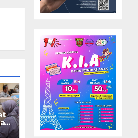
at
nah