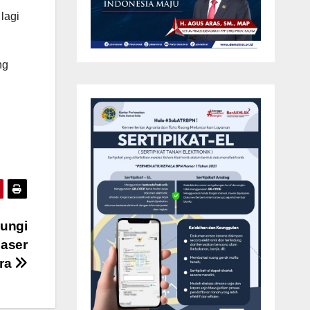
lagi
ng
jungi
Paser
ara