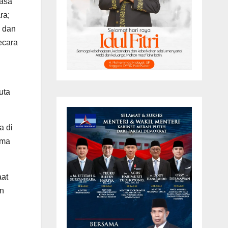
jasa
ra;
, dan
ecara
uta
a di
ima
aat
an