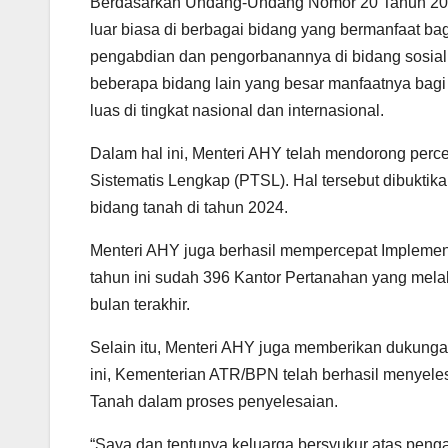
Berdasarkan Undang-Undang Nomor 20 Tahun 2009 
luar biasa di berbagai bidang yang bermanfaat b
pengabdian dan pengorbanannya di bidang sosial, 
beberapa bidang lain yang besar manfaatnya bagi
luas di tingkat nasional dan internasional.
Dalam hal ini, Menteri AHY telah mendorong perc
Sistematis Lengkap (PTSL). Hal tersebut dibuktikan
bidang tanah di tahun 2024.
Menteri AHY juga berhasil mempercepat Implementa
tahun ini sudah 396 Kantor Pertanahan yang melak
bulan terakhir.
Selain itu, Menteri AHY juga memberikan dukun
ini, Kementerian ATR/BPN telah berhasil menyel
Tanah dalam proses penyelesaian.
“Saya dan tentunya keluarga bersyukur atas peng