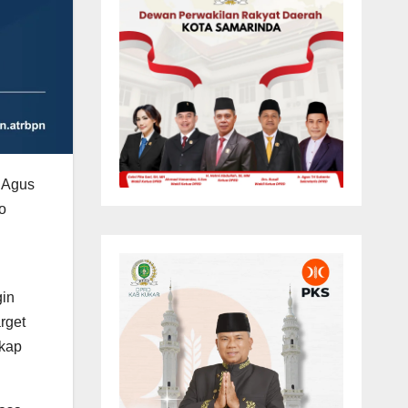
 Agus
o
gin
rget
gkap