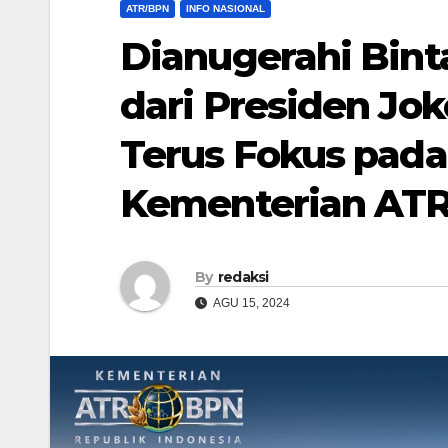
ATR/BPN
INFO NASIONAL
Dianugerahi Bint
dari Presiden Jo
Terus Fokus pada
Kementerian AT
By
redaksi
AGU 15, 2024