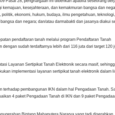
Pasal 28, penghargaan ini diberikan apabila seseorang ber
agi kemajuan, kesejahteraan, dan kemakmuran bangsa dan nega
politik, ekonomi, hukum, budaya, ilmu pengetahuan, teknologi
 bangsa dan negara; dan/atau darmabakti dan jasanya diakui s
epatan pendaftaran tanah melalui program Pendaftaran Tanah
 dengan sudah terdaftarnya lebih dari 116 juta dari target 120 j
si Layanan Sertipikat Tanah Elektronik secara masif, sehingg
ukan implementasi layanan sertipikat tanah elektronik dalam l
gan terhadap pembangunan IKN dalam hal Pengadaan Tanah. S
esaikan 4 paket Pengadaan Tanah di IKN dan 9 paket Pengada
anugerahan Bintang Mahaputera Nararya yang tadi diserahkan