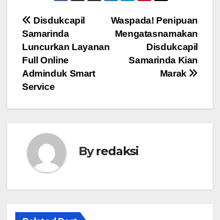
Navigasi
Disdukcapil
Waspada! Penipuan
Samarinda
Mengatasnamakan
pos
Luncurkan Layanan
Disdukcapil
Full Online
Samarinda Kian
Adminduk Smart
Marak
Service
By
redaksi