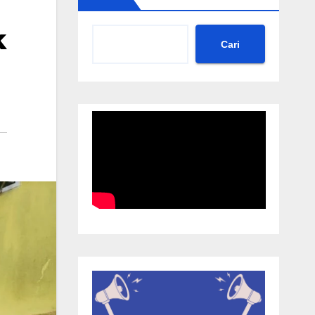
k
Cari