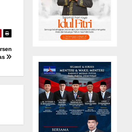
ersen
as