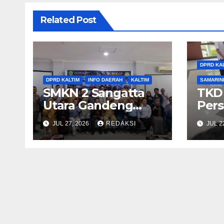
Related Post
DPRD KA
DPRD KALTIM
INFO DAERAH
KALTIM
SAMARIN
SMKN 2 Sangatta
TKD 
Utara Gandeng
Pers
Industri Raksasa,
Eksp
JUL 27, 2026
REDAKSI
JUL 2
Agus Aras Minta
DPRD
MoU Tak Sekadar
Gera
Seremonial
Pus