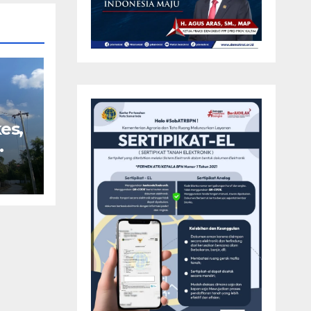
es,
dan
ata