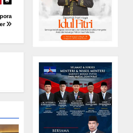
spora
ter