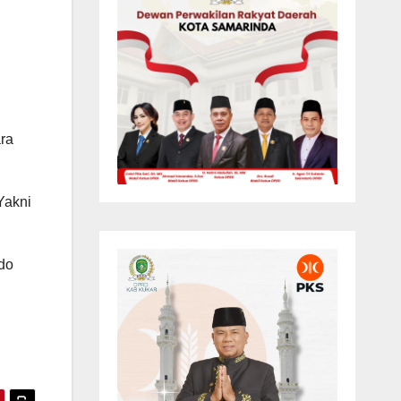
ra
Yakni
ndo