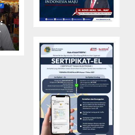
AT
:
at