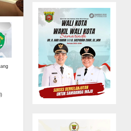
dang
)