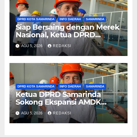
DPRD KOTA SAMARINDA
INFO DAERAH
SAMARINDA
Siap Bersaing dengan Merek
Nasional, Ketua DPRD
Samarinda Ingatkan Kualitas
AGU 5, 2026
REDAKSI
Higienis ‘SAMAQUA’ Wajib
Dijaga
DPRD KOTA SAMARINDA
INFO DAERAH
SAMARINDA
Ketua DPRD Samarinda
Sokong Ekspansi AMDK
‘SAMAQUA’
AGU 5, 2026
REDAKSI