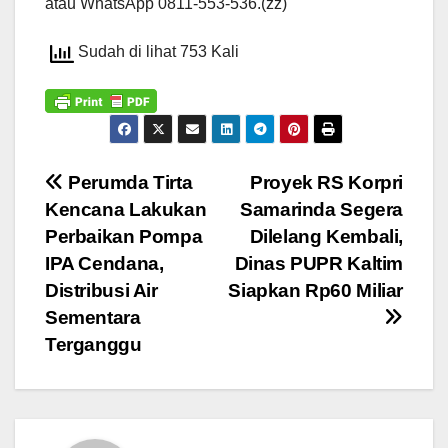
atau WhatsApp 0811-553-536.(zz)
Sudah di lihat 753 Kali
Navigasi
Perumda Tirta
Proyek RS Korpri
Kencana Lakukan
Samarinda Segera
pos
Perbaikan Pompa
Dilelang Kembali,
IPA Cendana,
Dinas PUPR Kaltim
Distribusi Air
Siapkan Rp60 Miliar
Sementara
Terganggu