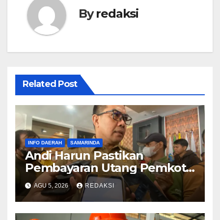
By
redaksi
Related Post
INFO DAERAH
SAMARINDA
Andi Harun Pastikan
Pembayaran Utang Pemkot
Samarinda Berjalan Bertahap
AGU 5, 2026
REDAKSI
Tanpa Bebani Kas Daerah