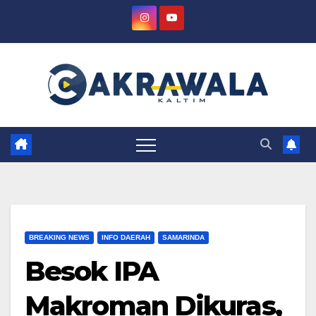
Skip
to
content
BREAKING NEWS
INFO DAERAH
SAMARINDA
Besok IPA
Makroman Dikuras,